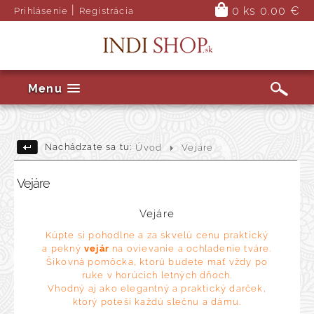
|
0 ks
0.00 €
Prihlásenie
Registrácia
Menu
Nachádzate sa tu:
Úvod
Vejáre
Vejáre
Vejáre
Kúpte si pohodlne a za skvelú cenu praktický
a pekný
vejár
na ovievanie a ochladenie tváre.
Šikovná pomôcka, ktorú budete mať vždy po
ruke v horúcich letných dňoch.
Vhodný aj ako elegantný a praktický darček,
ktorý poteší každú slečnu a dámu.