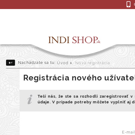
Nachádzate sa tu:
Úvod
Nová registrácia
Drevené Sošky
Indick
Registrácia nového užívate
Darčekové a dekoračné pre
Teší nás, že ste sa rozhodli zaregistrovať 
údaje. V prípade potreby môžete vyplniť aj d
E-mail