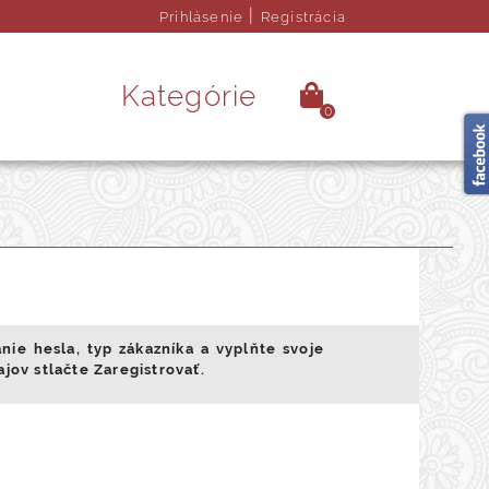
|
Prihlásenie
Registrácia
Kategórie
0
é kamene
Ezoterika
rendy doplnky
Obrazy
nie hesla, typ zákazníka a vyplňte svoje
jov stlačte Zaregistrovať.