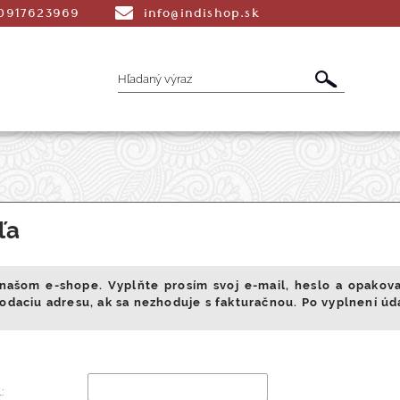
0917623969
info@indishop.sk
é Vonné tyčinky
Aromaterapia
Liečiv
ľa
dmety
Šatky
Peňaženky a Tašky
T
v našom e-shope. Vyplňte prosím svoj e-mail, heslo a opakova
odaciu adresu, ak sa nezhoduje s fakturačnou. Po vyplnení úda
: