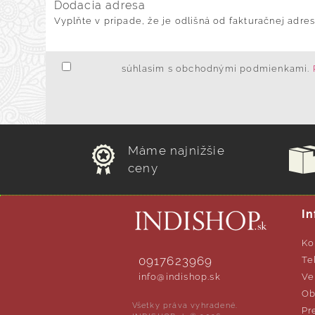
Dodacia adresa
Vyplňte v prípade, že je odlišná od fakturačnej adres
súhlasím s obchodnými podmienkami.
Máme najnižšie
ceny
In
Ko
0917623969
Te
info@indishop.sk
Ve
Ob
Všetky práva vyhradené.
Pr