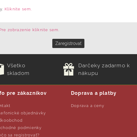
y.
Kliknite sem.
Pre zobrazenie kliknite sem.
Všetko
Darčeky zadarmo k
skladom
nákupu
fo pre zákazníkov
Doprava a platby
ntakt
Doprava a ceny
lefonické objednávky
ľkoobchod
chodné podmienky
ečo sa registrovať?