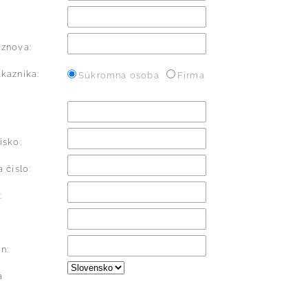
:
 znova:
kaznika:
Súkromna osoba
Firma
isko:
a číslo:
:
n:
a