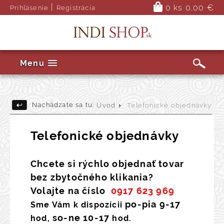
|
0 ks
0.00 €
Prihlásenie
Registrácia
Menu
Nachádzate sa tu:
Úvod
Telefonické objednávky
Telefonické objednávky
Chcete si rýchlo objednať tovar
bez zbytočného klikania?
Volajte na číslo
0917 623 969
po-pia 9-17
Sme Vám k dispozícii
so-ne 10-17
hod,
hod.