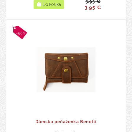
5.95 €
3.95 €
-50%
Dámska peňaženka Benetti