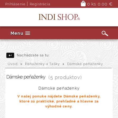
|
0 ks
0.00 €
Prihlásenie
Registrácia
Menu
Nachádzate sa tu:
Úvod
Peňaženky a Tašky
Dámske peňaženky
Dámske peňaženky
(5 produktov)
Dámske peňaženky
V našej ponuke nájdete Dámske peňaženky,
ktoré sú praktické, prehľadné a hlavne za
výhodné ceny.