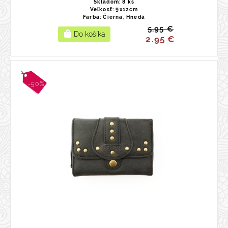
Skladom: 8 ks
Veľkosť: 9x12cm
Farba: Čierna, Hnedá
5.95 €
2.95 €
-50%