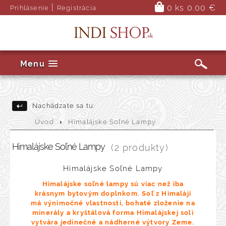
|
0 ks
0.00 €
Prihlásenie
Registrácia
Menu
Nachádzate sa tu:
Úvod
Himalájske Soľné Lampy
Himalájske Soľné Lampy
(2 produkty)
Himalájske Soľné Lampy
Himalájske soľné lampy sú viac než iba
krásnym bytovým doplnkom. Soľ z Himalájí
má výnimočné vlastnosti, bohaté zloženie na
minerály a kryštálová forma Himalájskej soli
vytvára jedinečné a nádherné výtvory Zeme.