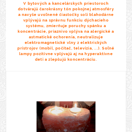
V bytových a kancelárskych priestoroch
dotvárajú čarokrásny tón pokojnej atmosféry
a navyše uvoľnené čiastočky soli blahodárne
vplývajú na správnu funkciu dýchacieho
systému, zmierňuje poruchy spánku a
koncentrácie, priaznivo vplýva na alergické a
astmatické ochorenia, neutralizuje
elektromagnetické vlny z elektrických
prístrojov (mobil, počítač, televízia, ...). Soľné
lampy pozitívne vplývajú aj na hyperaktívne
deti a zlepšujú koncentráciu.