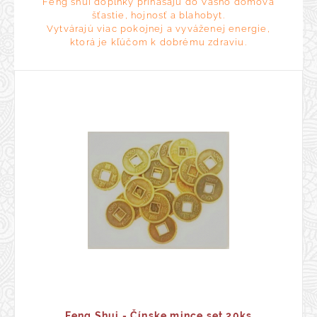
Feng shui doplnky prinášajú do Vášho domova
šťastie, hojnosť a blahobyt.
Vytvárajú viac pokojnej a vyváženej energie,
ktorá je kľúčom k dobrému zdraviu.
Feng Shui - Čínske mince set 20ks