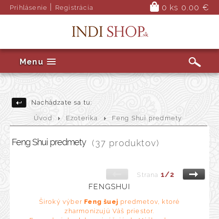
|
0 ks
0.00 €
Prihlásenie
Registrácia
Menu
Nachádzate sa tu:
Úvod
Ezoterika
Feng Shui predmety
Feng Shui predmety
(37 produktov)
1/2
Strana
FENGSHUI
Široký výber
Feng šuej
predmetov, ktoré
zharmonizujú Váš priestor.