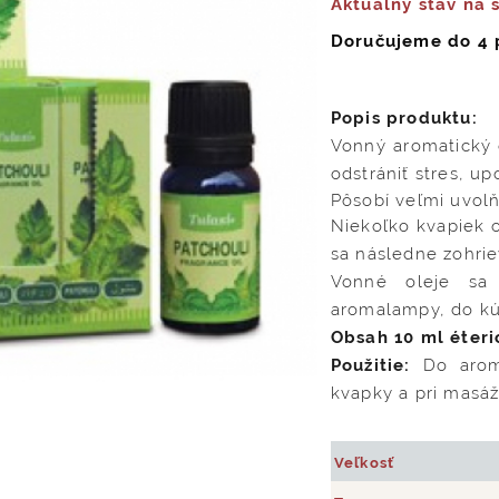
Aktuálny stav na 
Doručujeme do 4 
Popis produktu:
Vonný aromatický 
odstrániť stres, u
Pôsobí veľmi uvolň
Niekoľko kvapiek o
sa následne zohrie
Vonné oleje sa
aromalampy, do kú
Obsah 10 ml éteri
Použitie:
Do aroma
kvapky a pri masáž
Veľkosť