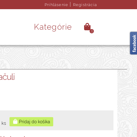
|
Prihlásenie
Registrácia
Kategórie
0
é kamene
Ezoterika
ačuli
rendy doplnky
Obrazy
ks