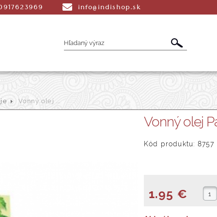
0917623969
info@indishop.sk
je
Vonný olej ...
é Vonné tyčinky
Aromaterapia
Liečiv
Vonný olej P
dmety
Šatky
Peňaženky a Tašky
T
Kód produktu: 8757
1.95 €