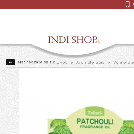
Nachádzate sa tu:
Úvod
Aromaterapia
Vonné ole
Drevené Sošky
Indick
Darčekové a dekoračné pre