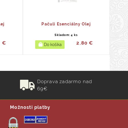
lej
Pačuli Esenciálny Olej
Skladom: 4 ks
0 €
2.80 €
Doprava zadarmo nad
69€
Možnosti platby