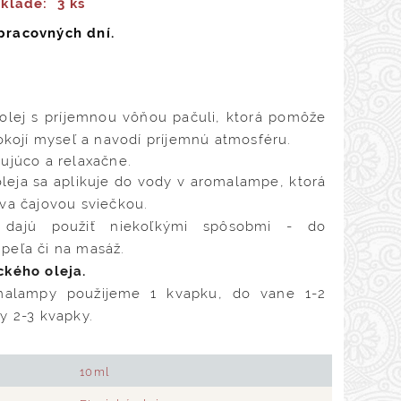
sklade:
3 ks
pracovných dní.
olej s príjemnou vôňou pačuli, ktorá pomôže
pokojí myseľ a navodí príjemnú atmosféru.
ujúco a relaxačne.
leja sa aplikuje do vody v aromalampe, ktorá
va čajovou sviečkou.
 dajú použiť niekoľkými spôsobmi - do
peľa či na masáž.
ckého oleja.
lampy použijeme 1 kvapku, do vane 1-2
y 2-3 kvapky.
10ml