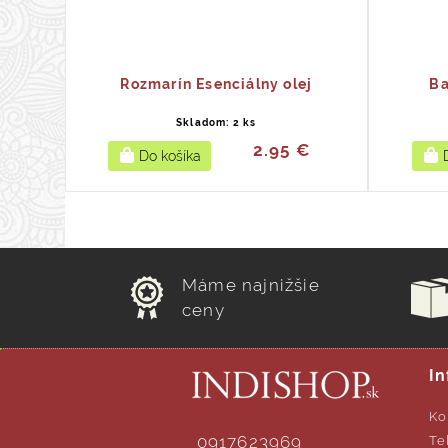
Rozmarín Esenciálny olej
Ba
Skladom: 2 ks
2.95 €
Máme najnižšie
ceny
In
Ko
0917623969
Te