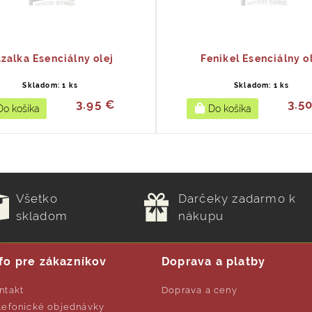
zalka Esenciálny olej
Fenikel Esenciálny o
Skladom: 1 ks
Skladom: 1 ks
3.95 €
3.5
Všetko
Darčeky zadarmo k
skladom
nákupu
fo pre zákazníkov
Doprava a platby
ntakt
Doprava a ceny
lefonické objednávky