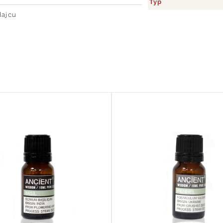
Typ
dajcu