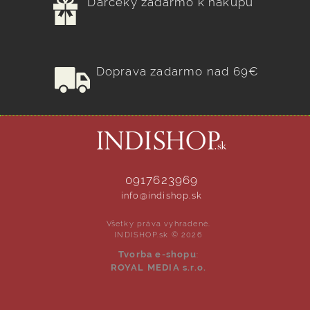
Darčeky zadarmo k nákupu
Doprava zadarmo nad 69€
0917623969
info@indishop.sk
Všetky práva vyhradené.
INDISHOP.sk © 2026
Tvorba e-shopu
:
ROYAL MEDIA s.r.o.