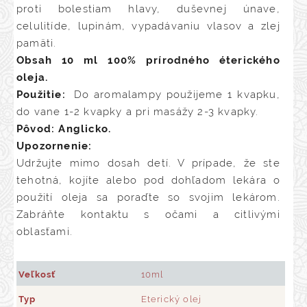
proti bolestiam hlavy, duševnej únave,
celulitíde, lupinám, vypadávaniu vlasov a zlej
pamäti.
Obsah 10 ml 100% prírodného éterického
oleja.
Použitie:
Do aromalampy použijeme 1 kvapku,
do vane 1-2 kvapky a pri masážy 2-3 kvapky.
Pôvod: Anglicko.
Upozornenie:
Udržujte mimo dosah detí. V prípade, že ste
tehotná, kojíte alebo pod dohľadom lekára o
použití oleja sa poraďte so svojim lekárom.
Zabráňte kontaktu s očami a citlivými
oblasťami.
Veľkosť
10ml
Typ
Eterický olej