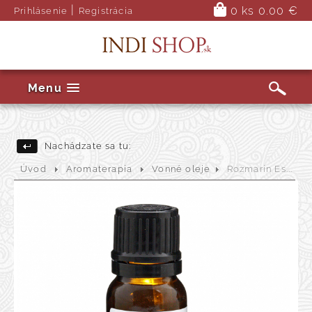
|
0 ks
0.00 €
Prihlásenie
Registrácia
Menu
Nachádzate sa tu:
Úvod
Aromaterapia
Vonné oleje
Rozmarín Es...