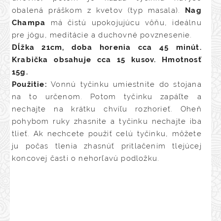
obalená práškom z kvetov (typ masala).
Nag
Champa
má čistú upokojujúcu vôňu, ideálnu
pre jógu, meditácie a duchovné povznesenie.
Dĺžka 21cm, doba horenia cca 45 minút.
Krabička obsahuje cca 15 kusov.
Hmotnosť
15g.
Použitie:
Vonnú tyčinku umiestnite do stojana
na to určenom. Potom tyčinku zapáľte a
nechajte na krátku chvíľu rozhorieť. Oheň
pohybom ruky zhasnite a tyčinku nechajte iba
tlieť. Ak nechcete použiť celú tyčinku, môžete
ju počas tlenia zhasnúť pritlačením tlejúcej
koncovej časti o nehorľavú podložku.