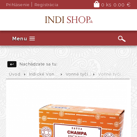
|
0 ks
0.00 €
Prihlásenie
Registrácia
Menu
Nachádzate sa tu:
Úvod
Indické Von...
Vonné tyči...
Vonné tyči...