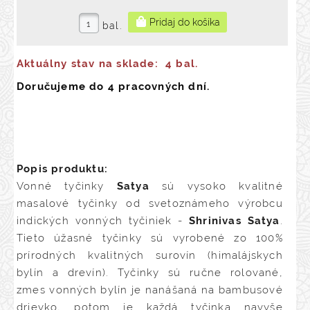
bal.
Aktuálny stav na sklade:
4 bal.
Doručujeme do 4 pracovných dní.
Popis produktu:
Vonné tyčinky
Satya
sú vysoko kvalitné
masalové tyčinky od svetoznámeho výrobcu
indických vonných tyčiniek -
Shrinivas Satya
.
Tieto úžasné tyčinky sú vyrobené zo 100%
prírodných kvalitných surovín (himalájskych
bylín a drevín). Tyčinky sú ručne rolované,
zmes vonných bylín je nanášaná na bambusové
drievko, potom je každá tyčinka navyše