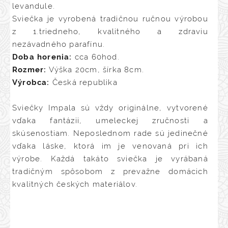
levandule.
Sviečka je vyrobená tradičnou ručnou výrobou
z 1.triedneho, kvalitného a zdraviu
nezávadného parafínu.
Doba horenia:
cca 60hod.
Rozmer:
Výška 20cm, šírka 8cm.
Výrobca:
Česká republika
Sviečky Impala sú vždy originálne, vytvorené
vďaka fantázii, umeleckej zručnosti a
skúsenostiam. Neposlednom rade sú jedinečné
vďaka láske, ktorá im je venovaná pri ich
výrobe. Každá takáto sviečka je vyrábaná
tradičným spôsobom z prevažne domácich
kvalitných českých materiálov.