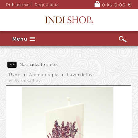
|
0 ks
0.00 €
Prihlásenie
Registrácia
Menu
Nachádzate sa tu:
Úvod
Aromaterapia
Lavenduľov...
Sviečka Lev...