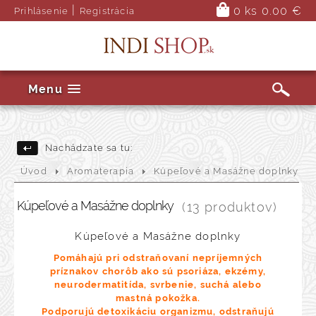
|
0 ks
0.00 €
Prihlásenie
Registrácia
Menu
Nachádzate sa tu:
Úvod
Aromaterapia
Kúpeľové a Masážne doplnky
Kúpeľové a Masážne doplnky
(13 produktov)
Kúpeľové a Masážne doplnky
Pomáhajú pri odstraňovaní nepríjemných
príznakov chorôb ako sú psoriáza, ekzémy,
neurodermatitída, svrbenie, suchá alebo
mastná pokožka.
Podporujú detoxikáciu organizmu, odstraňujú