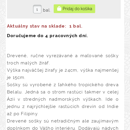
bal.
Aktuálny stav na sklade:
1 bal.
Doručujeme do 4 pracovných dní.
Drevené, ručne vyrezávané a maľované sošky
troch malých žiráf.
Výška najväčšej žirafy je 24cm, výška najmenšej
je 15cm.
Sošky sú vyrobené z ľahkého tropického dreva
Belalu. Jedná sa o strom rastúci takmer v celej
Ázii v stredných nadmorských výškach. Ide o
jednu z najrýchlejšie rastúcich drevin od Indie
až po Filipíny.
Drevené sošky sú netradičným ale zaujímavým
doplnkom do Vášho interiéru. Dodávajú nádych