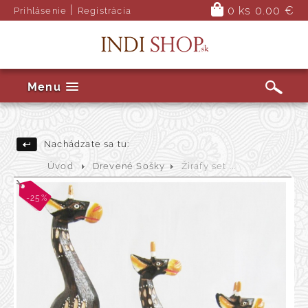
|
0 ks
0.00 €
Prihlásenie
Registrácia
Menu
Nachádzate sa tu:
Úvod
Drevené Sošky
Žirafy set ...
-25%