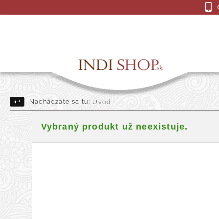
Nachádzate sa tu:
Úvod
Drevené Sošky
Indick
Vybraný produkt už neexistuje.
Darčekové a dekoračné pre