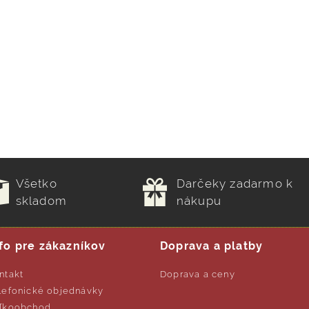
Všetko
Darčeky zadarmo k
skladom
nákupu
fo pre zákazníkov
Doprava a platby
ntakt
Doprava a ceny
lefonické objednávky
ľkoobchod