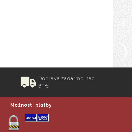
Doprava zadarmo nad
69€
Možnosti platby