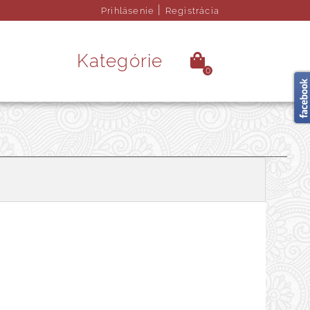
|
Prihlásenie
Registrácia
Kategórie
0
é kamene
Ezoterika
rendy doplnky
Obrazy