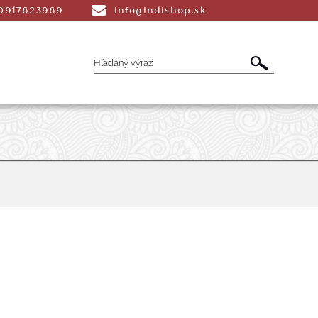
0917623969
info@indishop.sk
é Vonné tyčinky
Aromaterapia
Liečiv
dmety
Šatky
Peňaženky a Tašky
T