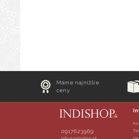
Máme najnižšie
ceny
In
Ko
0917623969
Te
info@indishop.sk
Ve