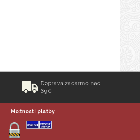
Doprava zadarmo nad
69€
Možnosti platby