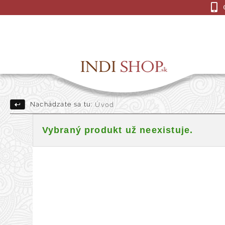
Nachádzate sa tu:
Úvod
Drevené Sošky
Indick
Vybraný produkt už neexistuje.
Darčekové a dekoračné pre