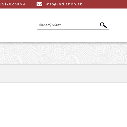
0917623969
info@indishop.sk
é Vonné tyčinky
Aromaterapia
Liečiv
dmety
Šatky
Peňaženky a Tašky
T