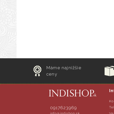
Máme najnižšie
ceny
In
Ko
0917623969
Te
info@indishop.sk
Ve