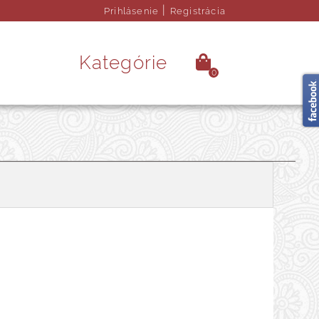
|
Prihlásenie
Registrácia
Kategórie
0
é kamene
Ezoterika
rendy doplnky
Obrazy