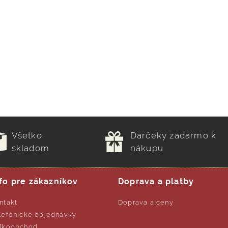
Všetko
Darčeky zadarmo k
skladom
nákupu
fo pre zákazníkov
Doprava a platby
ntakt
Doprava a ceny
lefonické objednávky
ľkoobchod