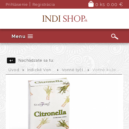
|
0 ks
0.00 €
Prihlásenie
Registrácia
Menu
Nachádzate sa tu:
Úvod
Indické Von...
Vonné tyči...
Vonné kuže...