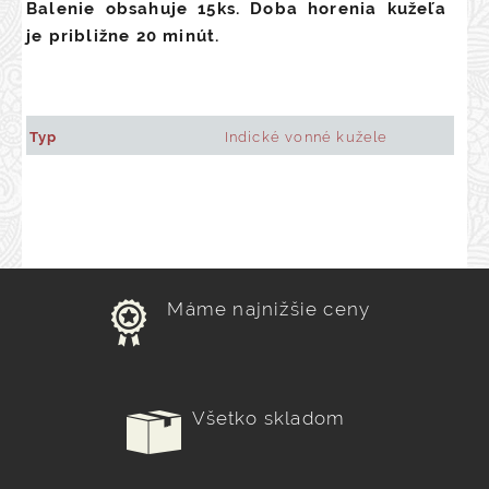
Balenie obsahuje 15ks. Doba horenia kužeľa
je približne 20 minút.
Typ
Indické vonné kužele
Máme najnižšie ceny
Všetko skladom