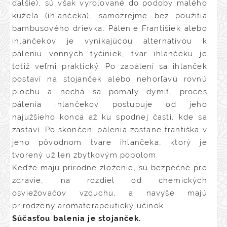
ďalšie), sú však vyrolované do podoby malého
kužeľa (ihlančeka), samozrejme bez použitia
bambusového drievka. Pálenie Františiek alebo
ihlančekov je vynikajúcou alternatívou k
páleniu vonných tyčiniek, tvar ihlančeku je
totiž veľmi praktický. Po zapálení sa ihlanček
postaví na stojanček alebo nehorľavú rovnú
plochu a nechá sa pomaly dymiť, proces
pálenia ihlančekov postupuje od jeho
najužšieho konca až ku spodnej časti, kde sa
zastaví. Po skončení pálenia zostane františka v
jeho pôvodnom tvare ihlančeka, ktorý je
tvorený už len zbytkovým popolom.
Keďže majú prírodné zloženie, sú bezpečné pre
zdravie, na rozdiel od chemických
osviežovačov vzduchu, a navyše majú
prirodzený aromaterapeutický účinok.
Súčasťou balenia je stojanček.