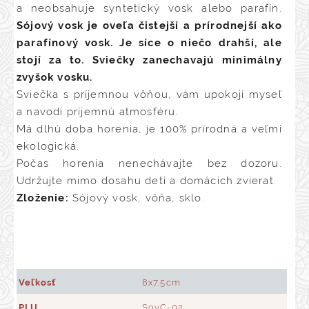
a neobsahuje syntetický vosk alebo parafín.
Sójový vosk je oveľa čistejší a prírodnejší ako
parafínový vosk. Je síce o niečo drahší, ale
stojí za to. Sviečky zanechavajú minimálny
zvyšok vosku.
Sviečka s príjemnou vôňou, vám upokojí myseľ
a navodí príjemnú atmosféru.
Má dlhú doba horenia, je 100% prírodná a veľmi
ekologická.
Počas horenia nenechávajte bez dozoru.
Udržujte mimo dosahu detí a domácich zvierat.
Zloženie:
Sójový vosk, vôňa, sklo.
Veľkosť
8x7.5cm
PLU
SoyC-02