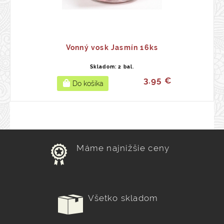
Vonný vosk Jasmín 16ks
Skladom: 2 bal.
3.95 €
Máme najnižšie ceny
Všetko skladom