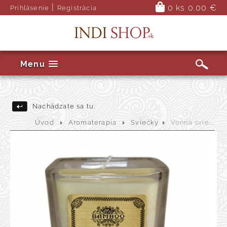
|
0 ks
0.00 €
Prihlásenie
Registrácia
Menu
Nachádzate sa tu:
Úvod
Aromaterapia
Sviečky
Vonná svie...