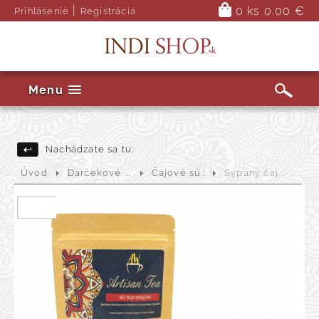
|
0 ks
0.00 €
Prihlásenie
Registrácia
Menu
Nachádzate sa tu:
Úvod
Darčekové ...
Čajové sú...
Sypaný čaj...