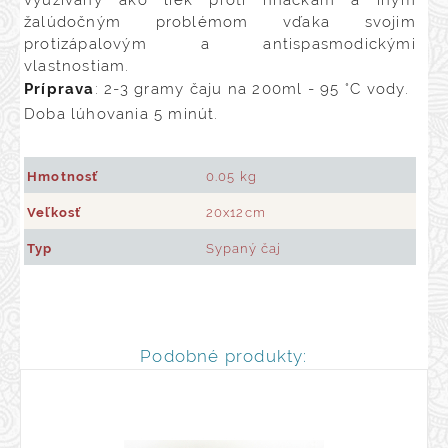
využívaný ako liek proti hnačkám a iným
žalúdočným problémom vďaka svojim
protizápalovým a antispasmodickými
vlastnostiam.
Príprava
: 2-3 gramy čaju na 200ml - 95 °C vody.
Doba lúhovania 5 minút.
Hmotnosť
0.05 kg
Veľkosť
20x12cm
Typ
Sypaný čaj
Podobné produkty: