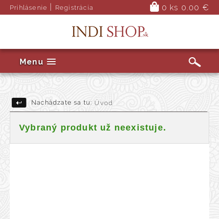
|
0 ks
0.00 €
Prihlásenie
Registrácia
Menu
Nachádzate sa tu:
Úvod
Vybraný produkt už neexistuje.