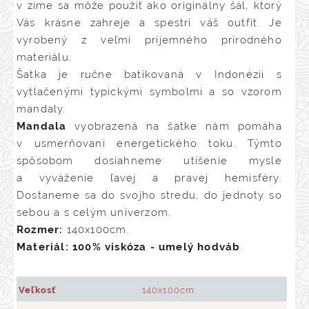
v zime sa môže použiť ako originálny šál, ktorý
Vás krásne zahreje a spestrí váš outfit. Je
vyrobený z veľmi príjemného prírodného
materiálu.
Šatka je ručne batikovaná v Indonézii s
vytlačenými typickými symbolmi a so vzorom
mandaly.
Mandala
vyobrazená na šatke nám pomáha
v usmerňovaní energetického toku. Týmto
spôsobom dosiahneme utíšenie mysle
a vyváženie ľavej a pravej hemisféry.
Dostaneme sa do svojho stredu, do jednoty so
sebou a s celým univerzom.
Rozmer:
140x100cm.
Materiál:
100% viskóza - umelý hodváb
.
Veľkosť
140x100cm