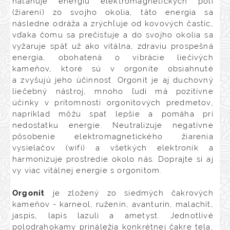
naťahuje energiu elektromagnetických polí
(žiarení) zo svojho okolia, táto energia sa
následne odráža a zrýchľuje od kovových častíc,
vďaka čomu sa prečisťuje a do svojho okolia sa
vyžaruje späť už ako vitálna, zdraviu prospešná
energia, obohatená o vibrácie liečivých
kameňov, ktoré sú v orgonite obsiahnuté
a zvyšujú jeho účinnosť. Orgonit je aj duchovný
liečebný nástroj, mnoho ľudí má pozitívne
účinky v prítomnosti orgonitových predmetov,
napríklad môžu spať lepšie a pomáha pri
nedostatku energie. Neutralizuje negatívne
pôsobenie elektromagnetického žiarenia
vysielačov (wifi) a všetkých elektroník a
harmonizuje prostredie okolo nás. Doprajte si aj
vy viac vitálnej energie s orgonitom.
Orgonit
je zložený zo siedmých čakrových
kameňov - karneol, ruženín, avanturín, malachit,
jaspis, lapis lazuli a ametyst. Jednotlivé
polodrahokamy prináležia konkrétnej čakre tela,