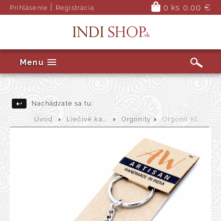
|
0 ks
0.00 €
Prihlásenie
Registrácia
Menu
Nachádzate sa tu:
Úvod
Liečivé ka...
Orgonity
Orgonit Kľ...