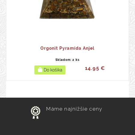
Orgonit Pyramída Anjel
Skladom: 2 ks
14.95 €
Máme najnižšie ceny