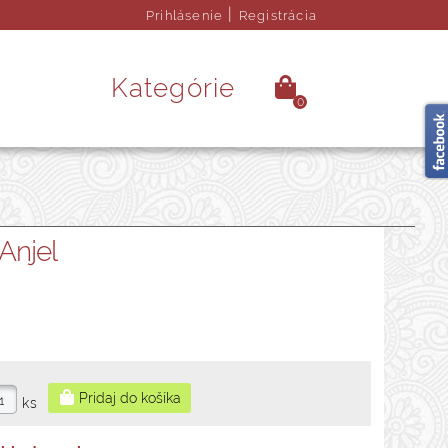
|
Prihlásenie
Registrácia
Kategórie
0
é kamene
Ezoterika
Anjel
rendy doplnky
Obrazy
ks