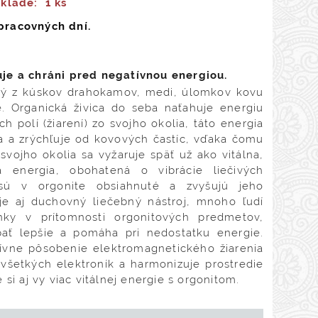
sklade:
1 ks
pracovných dní.
je a chráni pred negatívnou energiou.
ný z kúskov drahokamov, medi, úlomkov kovu
ce. Organická živica do seba naťahuje energiu
h polí (žiarení) zo svojho okolia, táto energia
a a zrýchľuje od kovových častíc, vďaka čomu
 svojho okolia sa vyžaruje späť už ako vitálna,
á energia, obohatená o vibrácie liečivých
sú v orgonite obsiahnuté a zvyšujú jeho
 je aj duchovný liečebný nástroj, mnoho ľudí
nky v prítomnosti orgonitových predmetov,
ať lepšie a pomáha pri nedostatku energie.
tívne pôsobenie elektromagnetického žiarenia
a všetkých elektroník a harmonizuje prostredie
 si aj vy viac vitálnej energie s orgonitom.