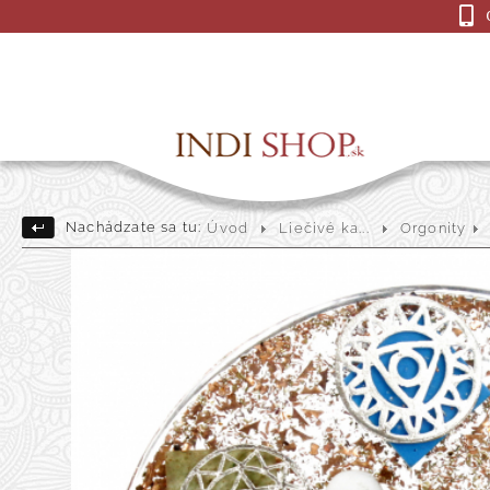
Nachádzate sa tu:
Úvod
Liečivé ka...
Orgonity
Drevené Sošky
Indick
Darčekové a dekoračné pre