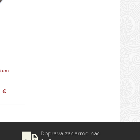
edem
5 €
Doprava zadarmo nad