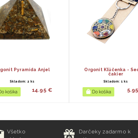
gonit Pyramída Anjel
Orgonit Kľúčenka - S
čakier
Skladom: 2 ks
Skladom: 1 ks
14.95 €
5.9
Všetko
Darčeky zadarmo k