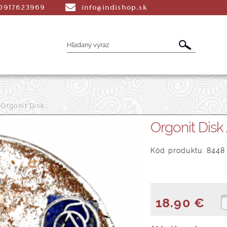
0917623969
info@indishop.sk
Orgonit Disk...
é Vonné tyčinky
Aromaterapia
Liečiv
Orgonit Disk 
dmety
Šatky
Peňaženky a Tašky
T
Kód produktu: 8448
18.90 €