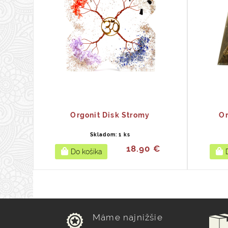
Orgonit Disk Stromy
Or
Skladom: 1 ks
18.90 €
Máme najnižšie