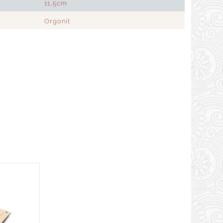
11,5cm
Orgonit