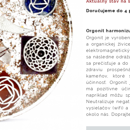
Aktuálny stav na 
Doručujeme do 4 
Orgonit harmonizu
Orgonit je vyrobe
a organickej živi
elektromagnetickýc
sa následne odráž
sa prečisťuje a do
zdraviu prospešn
kameňov, ktoré 
účinnosť. Orgonit
má pozitívne úči
napríklad môžu sp
Neutralizuje nega
vysielačov (wifi) 
okolo nás. Doprajte