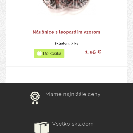
Náušnice s leopardím vzorom
Skladom: 7 ks
1.95 €
Máme najnižšie ceny
Všetko skladom