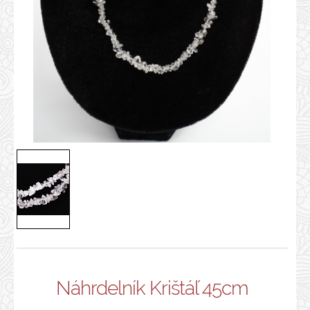
Náhrdelník Krištáľ 45cm