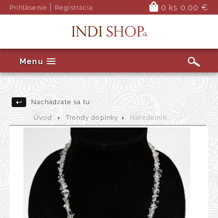
|
0 ks
0.00 €
Prihlásenie
Registrácia
Menu
Nachádzate sa tu:
Úvod
Trendy doplnky
Náhrdelník...