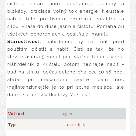
čistí a chráni auru, odstraňuje zábrany a
blokády, brzdiace voľný tok energie. Neustále
nabíja telo pozitívnou energiou, vitalitou a
silou. Vnáša do duše jasno a čistotu. Pomáha pri
všetkých ochoreniach a posilňuje imunitu.
Starostlivosť:
náhrdelník by sa mal pred
použitím očistiť a nabiť. Čistí sa tak, že ho
vložíte asi na 5 minút pod vlažnú tečúcu vodu.
Náhrdelník z Krištálu potom nechajte nabiť -
buď na slnku, počas celého ďna cca 10-16 hod.
alebo pri mesačnom svetle, celú noc
(najintenzívnejšie je to pri splne mesiaca, ale
dobré sú tiež všetky fázy Mesiaca).
Veľkosť
45cm
Typ
Náhrdelník