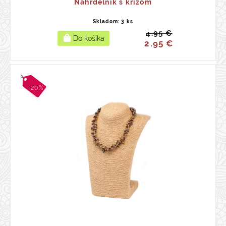
Náhrdelník s krížom
Skladom: 3 ks
4.95 €
2.95 €
-20%