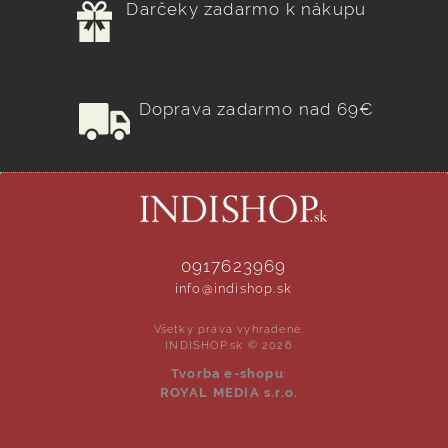
Darčeky zadarmo k nákupu
Doprava zadarmo nad 69€
0917623969
info@indishop.sk
Všetky práva vyhradené.
INDISHOP.sk © 2026
Tvorba e-shopu
:
ROYAL MEDIA s.r.o.