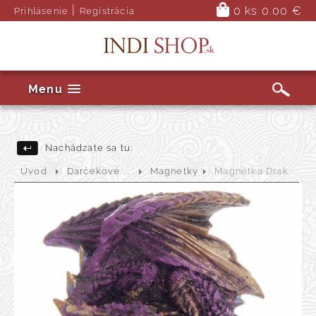
|
0 ks
0.00 €
Prihlásenie
Registrácia
Menu
Nachádzate sa tu:
Úvod
Darčekové ...
Magnetky
Magnetka Drak