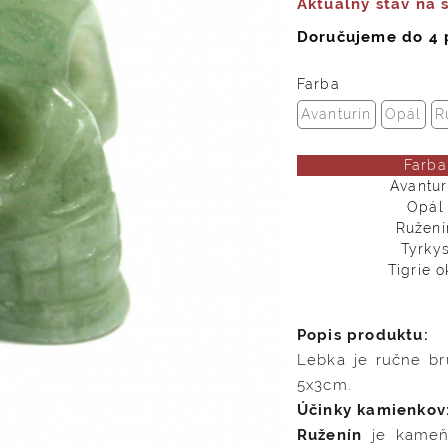
Aktuálny stav na 
Doručujeme do 4 
Farba
Avanturín
Opál
R
Farba
Avantur
Opál
Ružení
Tyrky
Tigrie o
Popis produktu:
Lebka je ručne br
5x3cm.
Účinky kamienkov
Ruženín
je kameň