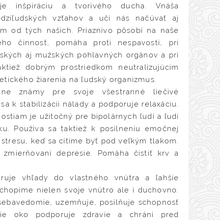
je inšpiráciu a tvorivého ducha. Vnáša
edziľudských vzťahov a učí nás načúvať aj
m od tých našich. Priaznivo pôsobí na naše
eho činnosť, pomáha proti nespavosti, pri
nských aj mužských pohlavných orgánov a pri
aktiež dobrým prostriedkom neutralizujúcim
etického žiarenia na ľudský organizmus.
ne známy pre svoje všestranné liečivé
 sa k stabilizácii nálady a podporuje relaxáciu.
ostiam je užitočný pre bipolárnych ľudí a ľudí
u. Používa sa taktiež k posilneniu emočnej
 stresu, keď sa cítime byť pod veľkým tlakom.
i zmierňovaní depresie. Pomáha čistiť krv a
uje vhľady do vlastného vnútra a ľahšie
opíme nielen svoje vnútro ale i duchovno.
ebavedomie, uzemňuje, posilňuje schopnosť
grie oko podporuje zdravie a chráni pred