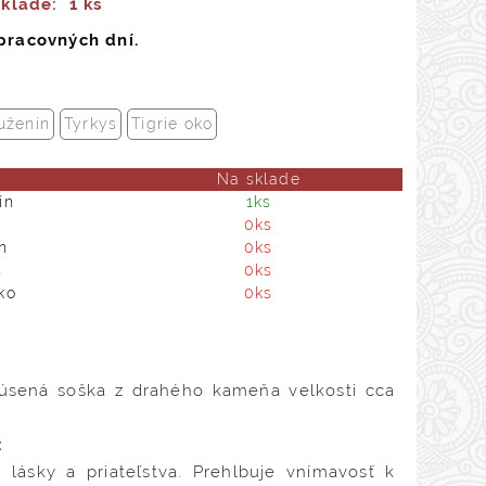
sklade:
1 ks
pracovných dní.
uženín
Tyrkys
Tigrie oko
Na sklade
ín
1ks
0ks
n
0ks
s
0ks
ko
0ks
úsená soška z drahého kameňa velkosti cca
:
 lásky a priateľstva. Prehlbuje vnímavosť k