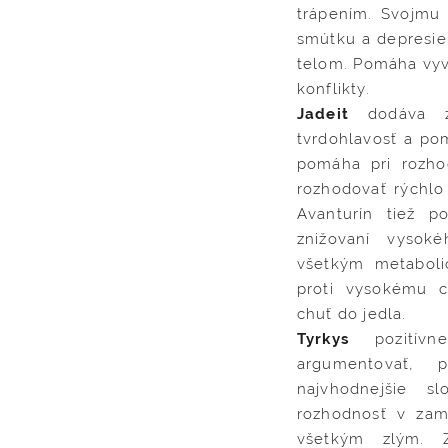
trápením. Svojmu 
smútku a depresie.
telom. Pomáha vyvá
konflikty.
Jadeit
dodáva zdr
tvrdohlavosť a po
pomáha pri rozho
rozhodovať rýchlo
Avanturín tiež p
znižovaní vysoké
všetkým metaboli
proti vysokému ch
chuť do jedla.
Tyrkys
pozitívn
argumentovať, 
najvhodnejšie sl
rozhodnosť v zam
všetkým zlým. 