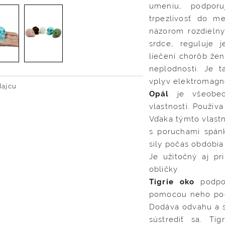
umeniu, podporu
trpezlivosť do m
názorom rozdielny
srdce, reguluje j
liečení chorôb že
neplodnosti. Je t
vplyv elektromagn
dajcu
Opál
je všeobec
vlastnosti. Používa
Vďaka týmto vlastn
s poruchami spánk
sily počas obdobia
Je užitočný aj pr
obličky.
Tigrie oko
podpor
pomocou neho poch
Dodáva odvahu a s
sústrediť sa. Ti