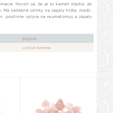
mácie. Hovorí sa, že je to kameň šťastia, že
i
.
Má liečebné účinky na zápaly hrdla, madlí,
i, pozitívne vplýva na reumatizmus a zápaly
5x3.5cm
Liečivé kamene