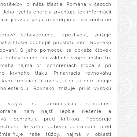
nositeľovi prináša šťastie. Pomáha v časoch
 Jeho rýchla energia zrýchľuje tok informácií
žiť jinovú a jangovú energiu a rieši vnútorné
avé sebavedomie, trpezlivosť, znižuje
máha hlbšie pochopiť podstatu vecí. Rovnako
dovaní. S jeho pomocou sa dokáže človek
 a sebavedomo, na základe svojho inštinktu.
omáha najmä pri ochoreniach srdca a pri
ho krvného tlaku. Prinavracia rovnováhu
ckým funkciám človeka, čím účinne bojuje
olesterolu. Rovnako znižuje príliš vysokú
e vplýva na komunikáciu, schopnosť
pomáha nám nájsť lepšie riešenie a
ová, ochraňuje pred kritikou. Podporuje
estnaní. Je veľmi dobrým ochráncom pred
Zmierňuje naše túžby, najmä v oblasti