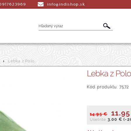
0917623969
info@indishop.sk
.
Lebka z Polo...
é Vonné tyčinky
Aromaterapia
Liečiv
Lebka z Po
dmety
Šatky
Peňaženky a Tašky
T
Kód produktu: 7572
11.95
14.95 €
3.00 €
(-2
Ušetríte