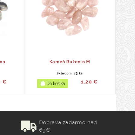
na
Kameň Ruženín M
Skladom: 23 ks
0 €
1.20 €
Doprava zadarmo nad
69€