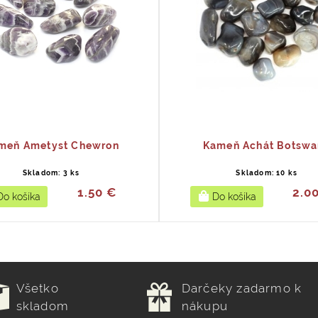
meň Ametyst Chewron
Kameň Achát Botswa
Skladom: 3 ks
Skladom: 10 ks
1.50 €
2.0
Všetko
Darčeky zadarmo k
skladom
nákupu