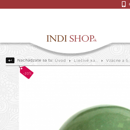
Nachádzate sa tu:
Úvod
Liečivé ka...
Vzácne a li..
Drevené Sošky
Indick
-20%
Darčekové a dekoračné pre