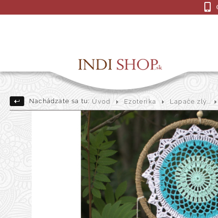
Nachádzate sa tu:
Úvod
Ezoterika
Lapače zlý...
Drevené Sošky
Indick
Darčekové a dekoračné pre