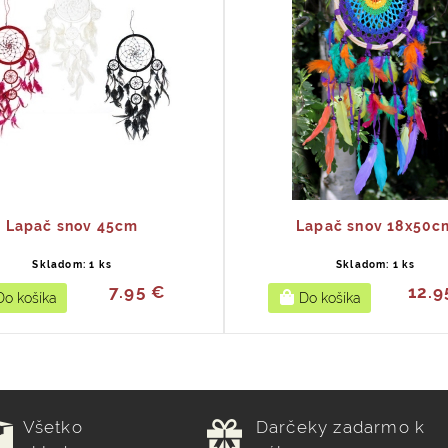
Lapač snov 45cm
Lapač snov 18x50c
Skladom: 1 ks
Skladom: 1 ks
7.95 €
12.9
Všetko
Darčeky zadarmo k