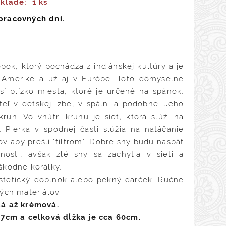
sklade:
1 ks
pracovných dní.
bok, ktorý pochádza z indiánskej kultúry a je
 Amerike a už aj v Európe. Toto dômyselné
sí blízko miesta, ktoré je určené na spánok.
teľ v detskej izbe, v spálni a podobne. Jeho
kruh. Vo vnútri kruhu je sieť, ktorá slúži na
. Pierka v spodnej časti slúžia na natáčanie
ov aby prešli "filtrom". Dobré sny budu naspäť
osti, avšak zlé sny sa zachytia v sieti a
škodné korálky.
 estetický doplnok alebo pekný darček. Ručne
ých materiálov.
á až krémová.
27cm a celková dĺžka je cca 60cm.