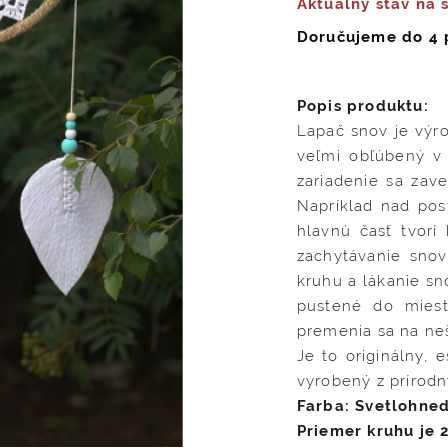
Aktuálny stav na 
Doručujeme do 4 
Popis produktu:
Lapač snov je výro
veľmi obľúbený v
zariadenie sa zave
Napríklad nad pos
hlavnú časť tvorí 
zachytávanie snov
kruhu a lákanie sn
pustené do miestn
premenia sa na ne
Je to originálny,
vyrobený z prírodn
Farba:
Svetlohned
Priemer kruhu je 