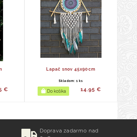
m
Lapač snov 45x90cm
Skladom: 1 ks
5 €
14.95 €
Doprava zadarmo nad