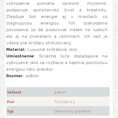
vybrúsenie pomáha zpresniť myslenie,
podporuje spoločenský život a kreativitu.
Zlepšuje tok energie aj v miestach so
stagnujúcou energiou. Ich blahodárne
pôsobenie sa dá pozorovať nielen na luďoch
ale aj na zvieratách a rastlinách, ich rast je
vďaka sile krištálu stimulovaný.
Materiál:
Luxusné krištáľové sklo
Umiestnenie:
Slnečné lúče dopadajúce na
vybrúsené sklo sa rozžiaria a naplnia pozitívnou
energiou celý priestor.
Rozmer:
4x8cm.
Veľkosť
4x8cm
PLU
Tcrystal-03
Typ
Dekoračný predmet