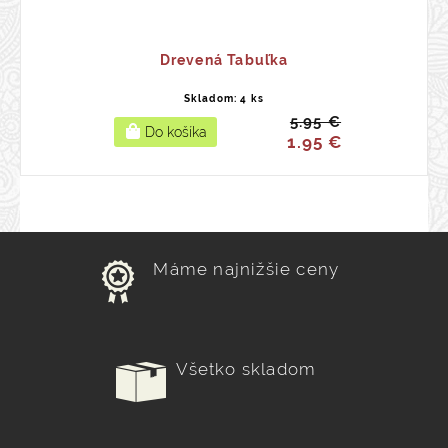
Drevená Tabuľka
Skladom: 4 ks
5.95 €
1.95 €
Máme najnižšie ceny
Všetko skladom