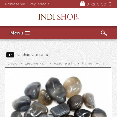
|
0 ks
0.00 €
Prihlásenie
Registrácia
Menu
Nachádzate sa tu:
Úvod
Liečivé ka...
Vzácne a li...
Kameň Achá...