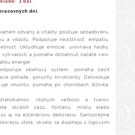
sklade:
1 bal.
pracovných dní.
kameň odvahy a vitality posiľuje sebadôveru,
u a vitalitu. Podporuje nezištnosť, empatiu,
etnosť. Ukľudňuje emócie, urovnáva hádky,
 vytrvalosti a pomáha dotiahnuť načaté veci.
atku energie.
podporuje obehový systém, pomáha liečiť
acie potiaže, poruchy krvotvorby. Detoxikuje
ňuje imunitu, pomáha pri chorobách žlčníka,
drahokamov, rôznych veľkostí a tvarov.
te skrášliť vázu, fontánu, misku alebo
sú aj na esteriérovú dekoráciu. Samozrejme
koráciu stola, skvelo sa doplňajú s čajovými