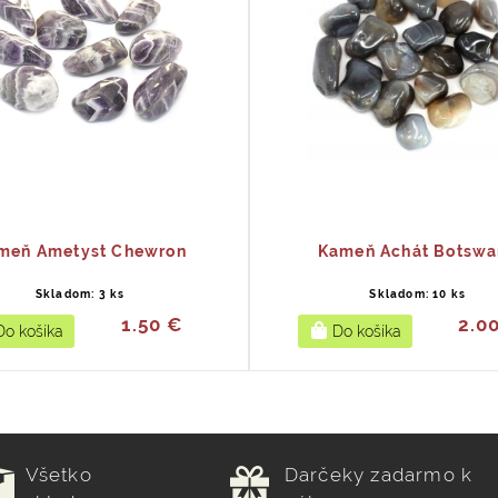
meň Ametyst Chewron
Kameň Achát Botswa
Skladom: 3 ks
Skladom: 10 ks
1.50 €
2.0
Všetko
Darčeky zadarmo k