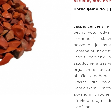
Aktuálny stav na 
Doručujeme do 4 
Jaspis červený
je 
pevnú vôľu, odvah
skromnosť a šľach
povzbudzuje nás k
Pomáha pri nedost
Jaspis červený 
žalúdočné a zažív
organizmus, posil
obličiek a pečene.
Krásna drť polo
Kamienkami môže
akvárium, vhodné 
sú vhodné aj na de
sviečkami.