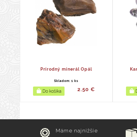
Prírodný minerál Opál
Ka
Skladom: 1 ks
2.50 €
Máme najnižšie