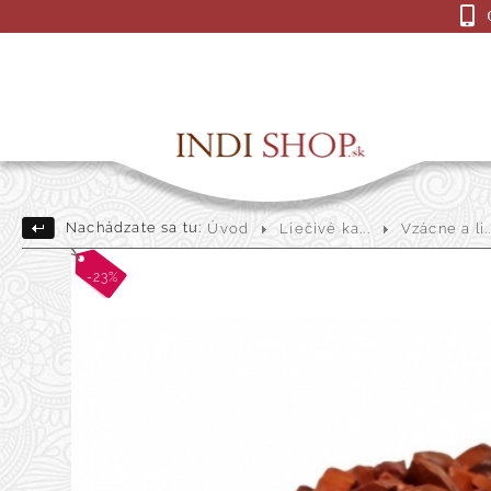
Nachádzate sa tu:
Úvod
Liečivé ka...
Vzácne a li..
Drevené Sošky
Indick
-23%
Darčekové a dekoračné pre