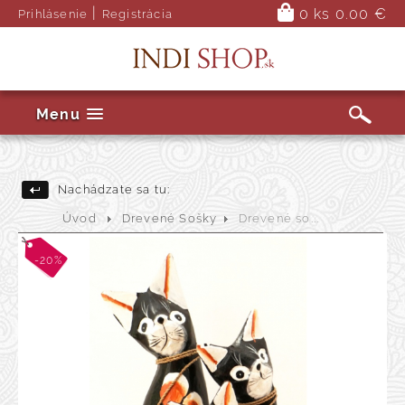
|
0 ks
0.00 €
Prihlásenie
Registrácia
Menu
Nachádzate sa tu:
Úvod
Drevené Sošky
Drevené so...
-20%