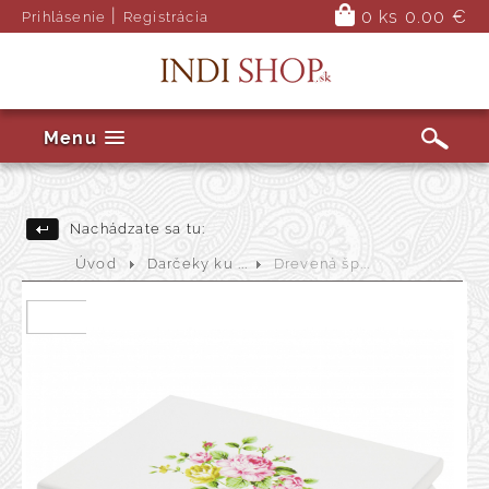
|
0 ks
0.00 €
Prihlásenie
Registrácia
Menu
Nachádzate sa tu:
Úvod
Darčeky ku ...
Drevená šp...