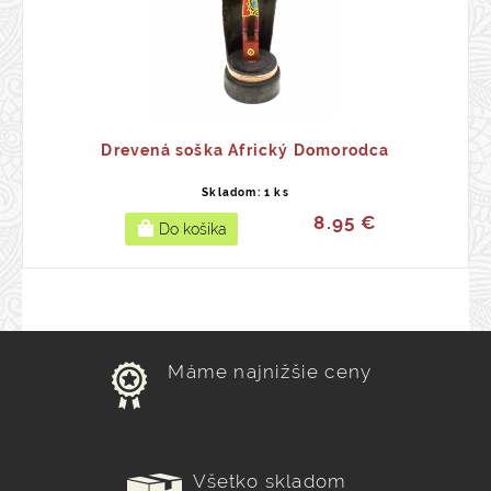
Drevená soška Africký Domorodca
Skladom: 1 ks
8.95 €
Máme najnižšie ceny
Všetko skladom