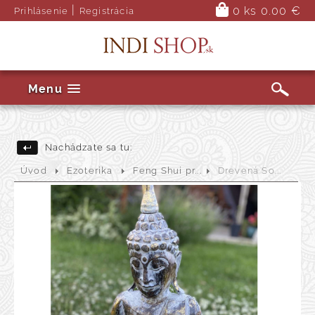
|
0 ks
0.00 €
Prihlásenie
Registrácia
Menu
Nachádzate sa tu:
Úvod
Ezoterika
Feng Shui pr...
Drevená So...