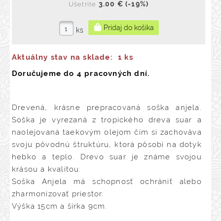
3.00 €
(-19%)
Ušetríte
ks
Aktuálny stav na sklade:
1 ks
Doručujeme do 4 pracovných dní.
Drevená, krásne prepracovaná soška anjela.
Soška je vyrezaná z tropického dreva suar a
naolejovaná taekovým olejom čím si zachováva
svoju pôvodnú štruktúru, ktorá pôsobí na dotyk
hebko a teplo. Drevo suar je známe svojou
krásou a kvalitou.
Soška Anjela má schopnosť ochrániť alebo
zharmonizovať priestor.
Výška 15cm a šírka 9cm.