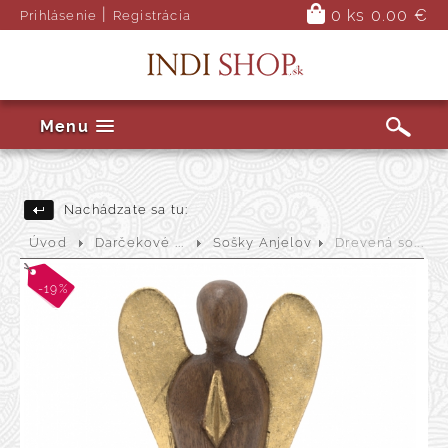
|
0 ks
0.00 €
Prihlásenie
Registrácia
Menu
Nachádzate sa tu:
Úvod
Darčekové ...
Sošky Anjelov
Drevená so...
-19%