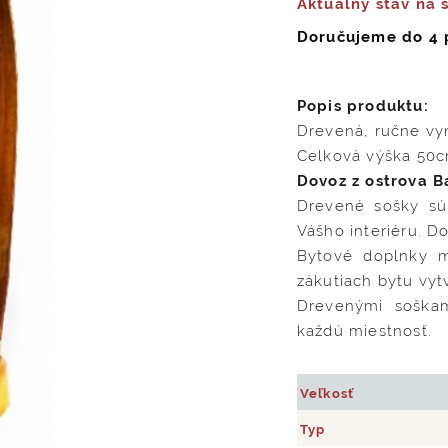
Aktuálny stav na 
Doručujeme do 4 
Popis produktu:
Drevená, ručne vy
Celková výška 50c
Dovoz z ostrova Ba
Drevené sošky sú
Vášho interiéru. D
Bytové doplnky m
zákutiach bytu vyt
Drevenými soškam
každú miestnosť.
Veľkosť
Typ