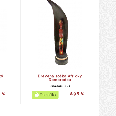
ký
Drevená soška Africký
Domorodca
Skladom: 1 ks
5 €
8.95 €