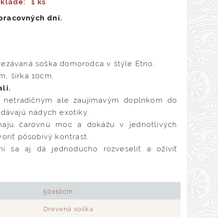
sklade:
1 ks
pracovných dní.
rezávaná soška domorodca v štýle Etno.
m, šírka 10cm.
li.
 netradičným ale zaujímavým doplnkom do
odávajú nádych exotiky.
ajú čarovnú moc a dokážu v jednotlivých
voriť pôsobivý kontrast.
i sa aj dá jednoducho rozveseliť a oživiť
50x10cm
Drevená soška