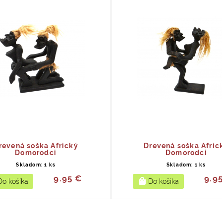
revená soška Africký
Drevená soška Afric
Domorodci
Domorodci
Skladom: 1 ks
Skladom: 1 ks
9.95 €
9.9