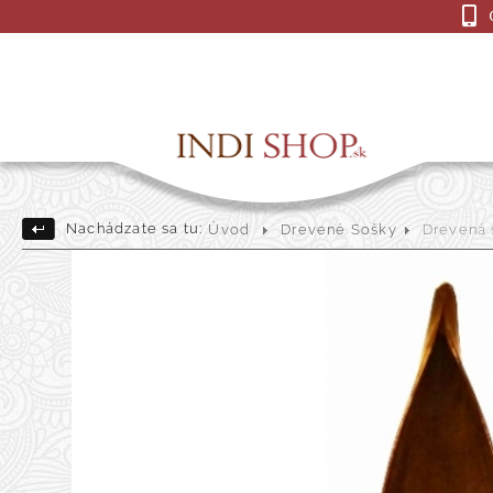
Nachádzate sa tu:
Úvod
Drevené Sošky
Drevená s
Drevené Sošky
Indick
Darčekové a dekoračné pre