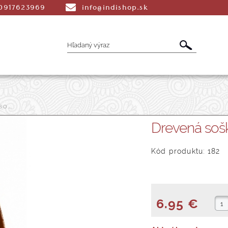
0917623969
info@indishop.sk
o...
é Vonné tyčinky
Aromaterapia
Liečiv
Drevená soš
dmety
Šatky
Peňaženky a Tašky
T
Kód produktu: 182
6.95 €