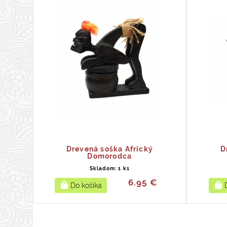
Drevená soška Africký
D
Domorodca
Skladom: 1 ks
6.95 €