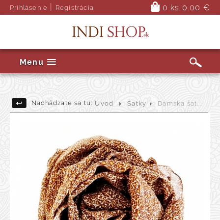
|
0 ks
0.00 €
Prihlásenie
Registrácia
Menu
Nachádzate sa tu:
Úvod
Šatky
Dámska šat...