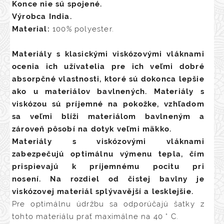
Konce nie sú spojené.
Výrobca India.
Material:
100% polyester.
Materiály s klasickými viskózovými vláknami
ocenia ich užívatelia pre ich veľmi dobré
absorpčné vlastnosti, ktoré sú dokonca lepšie
ako u materiálov bavlnených. Materiály s
viskózou sú príjemné na pokožke, vzhľadom
sa veľmi blíži materiálom bavlneným a
zároveň pôsobí na dotyk veľmi mäkko.
Materiály s viskózovými vláknami
zabezpečujú optimálnu výmenu tepla, čím
prispievajú k príjemnému pocitu pri
nosení. Na rozdiel od čistej bavlny je
viskózovej materiál splývavější a lesklejšie.
Pre optimálnu údržbu sa odporúčajú šatky z
tohto materiálu prať maximálne na 40 ° C.