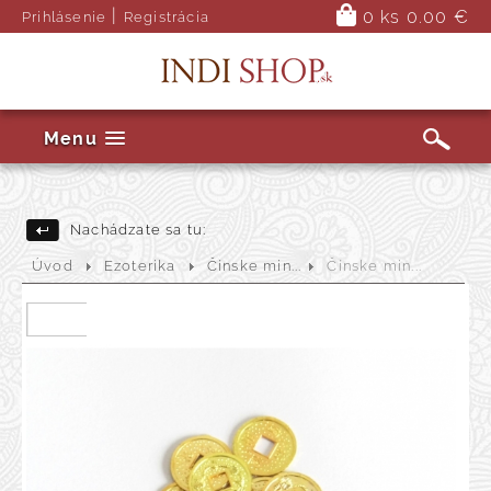
|
0 ks
0.00 €
Prihlásenie
Registrácia
Menu
Nachádzate sa tu:
Úvod
Ezoterika
Čínske min...
Čínske min...