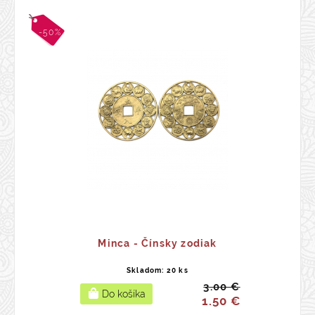
-50%
Minca - Čínsky zodiak
Skladom: 20 ks
3.00 €
1.50 €