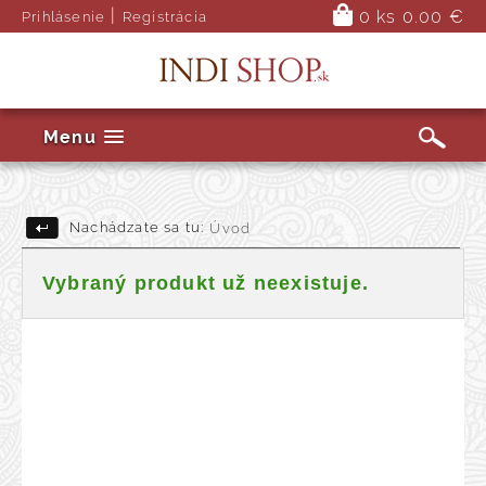
|
0 ks
0.00 €
Prihlásenie
Registrácia
Menu
Nachádzate sa tu:
Úvod
Vybraný produkt už neexistuje.