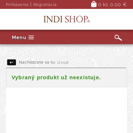
|
0 ks
0.00 €
Prihlásenie
Registrácia
Menu
Nachádzate sa tu:
Úvod
Vybraný produkt už neexistuje.