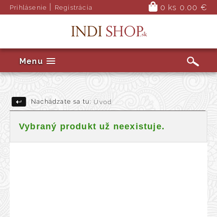
|
0 ks
0.00 €
Prihlásenie
Registrácia
Menu
Nachádzate sa tu:
Úvod
Vybraný produkt už neexistuje.