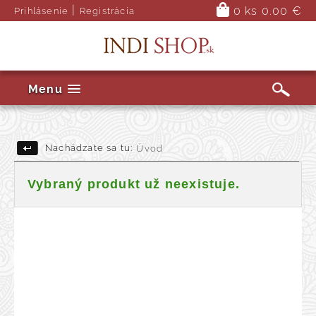
|
0 ks
0.00 €
Prihlásenie
Registrácia
Menu
Nachádzate sa tu:
Úvod
Vybraný produkt už neexistuje.