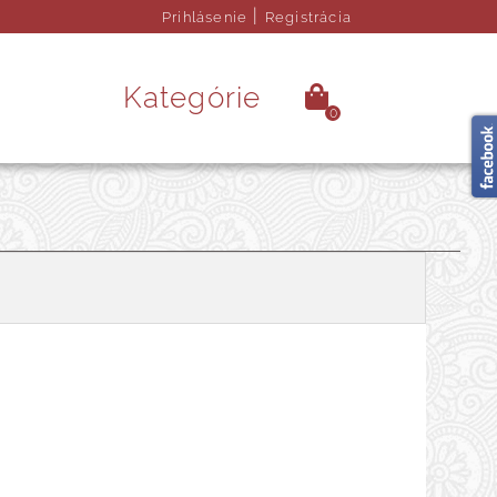
|
Prihlásenie
Registrácia
Kategórie
0
é kamene
Ezoterika
rendy doplnky
Obrazy