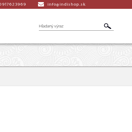
0917623969
info@indishop.sk
é Vonné tyčinky
Aromaterapia
Liečiv
dmety
Šatky
Peňaženky a Tašky
T