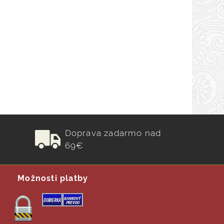
Doprava zadarmo nad
69€
Možnosti platby