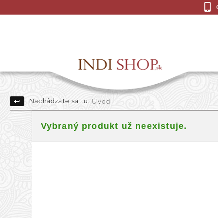
Nachádzate sa tu:
Úvod
Drevené Sošky
Indick
Vybraný produkt už neexistuje.
Darčekové a dekoračné pre