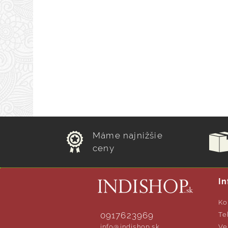
Máme najnižšie
ceny
In
Ko
0917623969
Te
info@indishop.sk
Ve