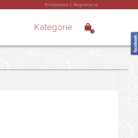
|
Prihlásenie
Registrácia
Kategórie
0
é kamene
Ezoterika
rendy doplnky
Obrazy