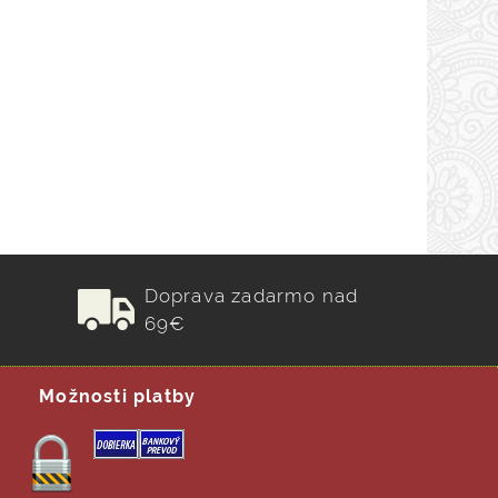
Doprava zadarmo nad
69€
Možnosti platby