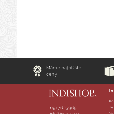
Máme najnižšie
ceny
In
Ko
0917623969
Te
info@indishop.sk
Ve