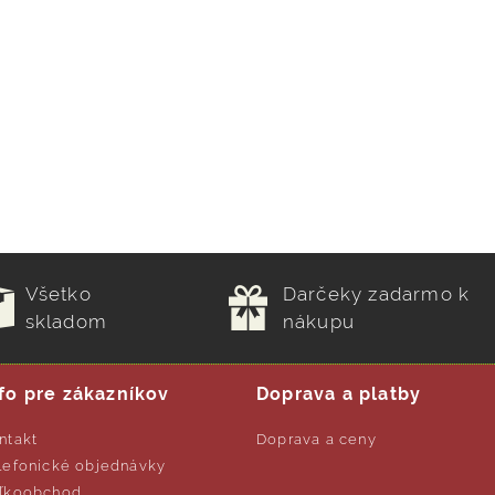
Všetko
Darčeky zadarmo k
skladom
nákupu
fo pre zákazníkov
Doprava a platby
ntakt
Doprava a ceny
lefonické objednávky
ľkoobchod