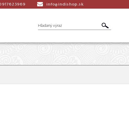
0917623969
info@indishop.sk
é Vonné tyčinky
Aromaterapia
Liečiv
dmety
Šatky
Peňaženky a Tašky
T