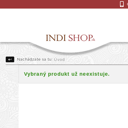
Nachádzate sa tu:
Úvod
Drevené Sošky
Indick
Vybraný produkt už neexistuje.
Darčekové a dekoračné pre