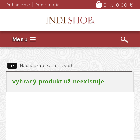
|
0 ks
0.00 €
Prihlásenie
Registrácia
Menu
Nachádzate sa tu:
Úvod
Vybraný produkt už neexistuje.