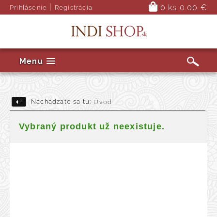
|
0 ks
0.00 €
Prihlásenie
Registrácia
Menu
Nachádzate sa tu:
Úvod
Vybraný produkt už neexistuje.