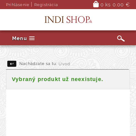
|
0 ks
0.00 €
Prihlásenie
Registrácia
Menu
Nachádzate sa tu:
Úvod
Vybraný produkt už neexistuje.