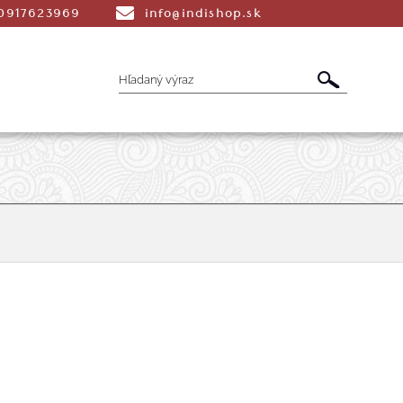
0917623969
info@indishop.sk
é Vonné tyčinky
Aromaterapia
Liečiv
dmety
Šatky
Peňaženky a Tašky
T