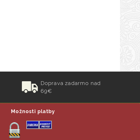
Doprava zadarmo nad
69€
Možnosti platby