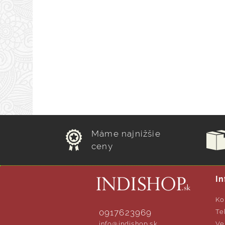
Máme najnižšie
ceny
In
Ko
0917623969
Te
info@indishop.sk
Ve