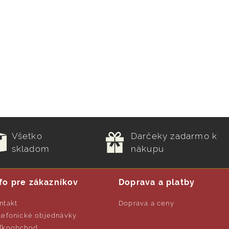
Všetko
Darčeky zadarmo k
skladom
nákupu
fo pre zákazníkov
Doprava a platby
ntakt
Doprava a ceny
lefonické objednávky
ľkoobchod