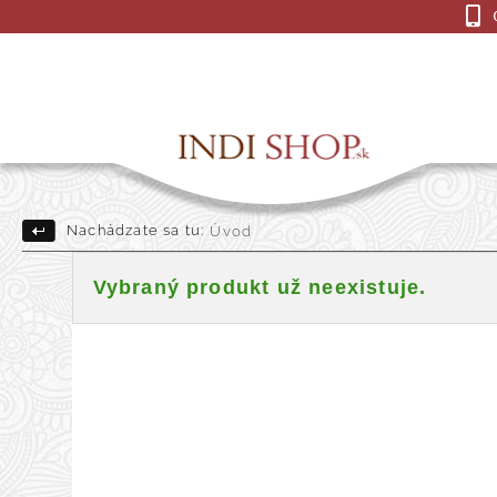
Nachádzate sa tu:
Úvod
Drevené Sošky
Indick
Vybraný produkt už neexistuje.
Darčekové a dekoračné pre