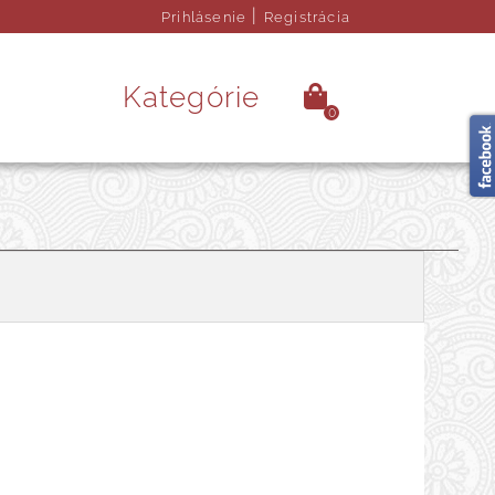
|
Prihlásenie
Registrácia
Kategórie
0
é kamene
Ezoterika
rendy doplnky
Obrazy