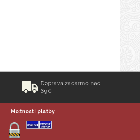
Doprava zadarmo nad
69€
Možnosti platby