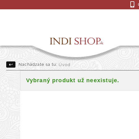
Nachádzate sa tu:
Úvod
Drevené Sošky
Indick
Vybraný produkt už neexistuje.
Darčekové a dekoračné pre