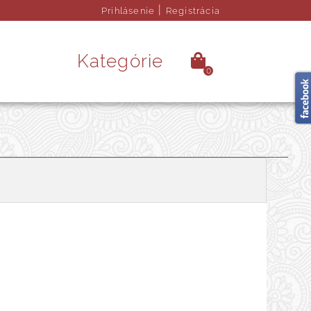
|
Prihlásenie
Registrácia
Kategórie
0
é kamene
Ezoterika
rendy doplnky
Obrazy