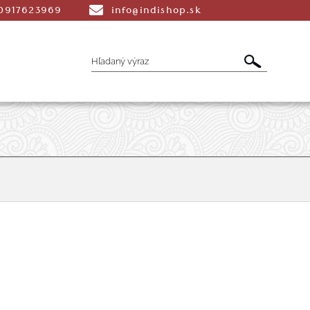
0917623969
info@indishop.sk
é Vonné tyčinky
Aromaterapia
Liečiv
dmety
Šatky
Peňaženky a Tašky
T