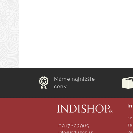
Máme najnižšie
ceny
In
Ko
0917623969
Te
info@indishop.sk
Ve