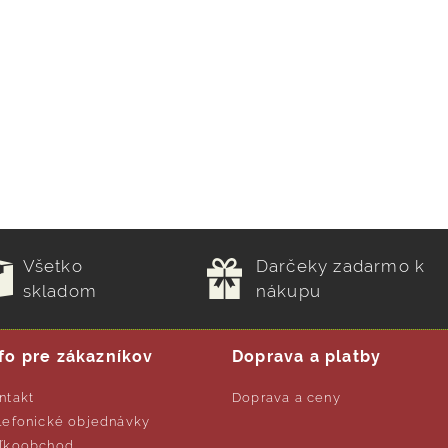
Všetko
Darčeky zadarmo k
skladom
nákupu
fo pre zákazníkov
Doprava a platby
ntakt
Doprava a ceny
lefonické objednávky
ľkoobchod