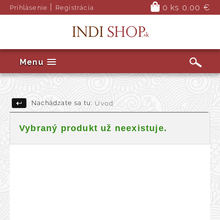
|
0 ks
0.00 €
Prihlásenie
Registrácia
Menu
Nachádzate sa tu:
Úvod
Vybraný produkt už neexistuje.