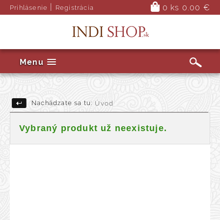
|
0 ks
0.00 €
Prihlásenie
Registrácia
Menu
Nachádzate sa tu:
Úvod
Vybraný produkt už neexistuje.